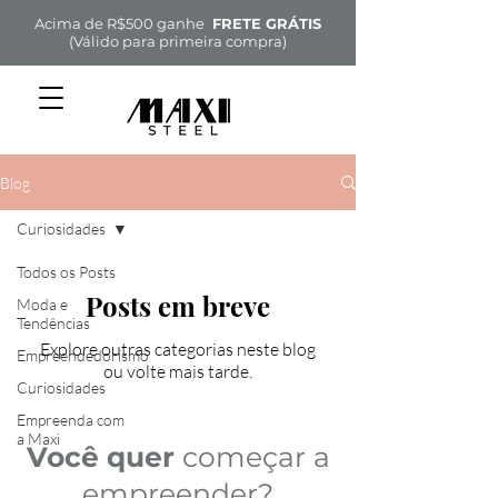
Acima de R$500 ganhe
FRETE GRÁTIS
(Válido para primeira compra)
Blog
Curiosidades
Todos os Posts
Posts em breve
Moda e
Tendências
Explore outras categorias neste blog
Empreendedorismo
ou volte mais tarde.
Curiosidades
Empreenda com
a Maxi
Você quer
começar a
empreender?