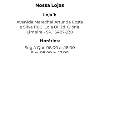
Nossa Lojas
Loja 1:
Avenida Marechal Artur da Costa
e Silva 1100, Loja 01, Jd. Glória,
Limeira - SP,
13487-230
Horários:
Seg à Qui: 08:00 às 18:00
Sex: 08:00 às 17:00
Sáb: 08:00 às 12:00
Atendimento online de segunda
à sexta.
Loja 2:
Avenida Marechal Artur da Costa
e Silva 1330, Galeria Golden Hall,
Loja 10, Jd. Glória, Limeira - SP,
13487-230
Horários:
Seg à Sex: 08:00 às 18:00
Sáb: 09:00 às 13:00
Contato
Atendimento online de
segunda à sexta.