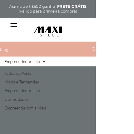
Acima de R$500 ganhe
FRETE GRÁTIS
(Válido para primeira compra)
Blog
Empreendedorismo
Todos os Posts
Moda e Tendências
Empreendedorismo
Curiosidades
Empreenda com a Maxi