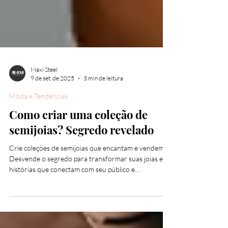
Maxi Steel
9 de set. de 2025
3 min de leitura
Moda e Tendências
Como criar uma coleção de
semijoias? Segredo revelado
Crie coleções de semijoias que encantam e vendem!
Desvende o segredo para transformar suas joias em
histórias que conectam com seu público e
impulsionam seu negócio. Aprenda a pesquisar
tendências, construir um moodboard inspirador e
definir um conceito irresistível. Dê um up no seu