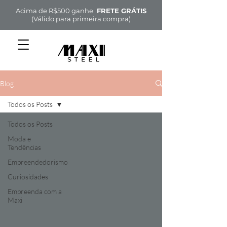
Acima de R$500 ganhe
FRETE GRÁTIS
(Válido para primeira compra)
Blog
Todos os Posts
Todos os Posts
Moda e
Tendências
Empreendedorismo
Curiosidades
Empreenda com a
Maxi